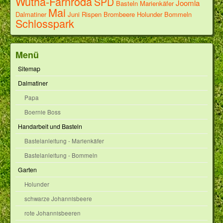
Wutha-Farnroda
SPD
Joomla
Basteln
Marienkäfer
Mai
Dalmatiner
Juni
Rispen
Brombeere
Holunder
Bommeln
Schlosspark
Menü
Sitemap
Dalmatiner
Papa
Boernie Boss
Handarbeit und Basteln
Bastelanleitung - Marienkäfer
Bastelanleitung - Bommeln
Garten
Holunder
schwarze Johannisbeere
rote Johannisbeeren