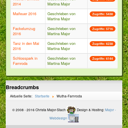
2014
Martina Major
Maifeuer 2016
Geschrieben von
Zugriffe: 5438
Martina Major
Fackelumzug
Geschrieben von
Zugriffe: 5716
2016
Martina Major
Tanz in den Mai
Geschrieben von
Zugriffe: 6238
2016
Martina Major
Schlosspark in
Geschrieben von
Zugriffe: 6144
Farnroda
Martina Major
Breadcrumbs
Aktuelle Seite:
Startseite
Wutha-Farnroda
© 2008 - 2016 Christa Major-Stach
Design & Hosting:
Major -
Webdesign