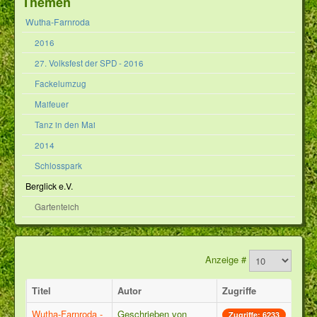
Themen
Wutha-Farnroda
2016
27. Volksfest der SPD - 2016
Fackelumzug
Maifeuer
Tanz in den Mai
2014
Schlosspark
Berglick e.V.
Gartenteich
Anzeige #
Titel
Autor
Zugriffe
Wutha-Farnroda -
Geschrieben von
Zugriffe: 6233