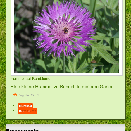
Hummel auf Kornblume
Eine kleine Hummel zu Besuch in meinem Garten.
Zugriffe: 12176
Hummel
Kornblume
Breadcrumbs