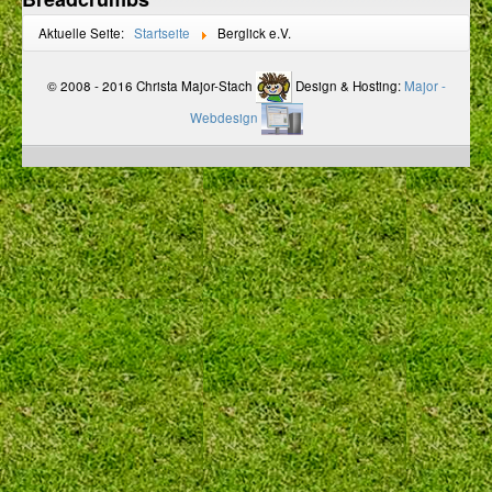
Aktuelle Seite:
Startseite
Berglick e.V.
© 2008 - 2016 Christa Major-Stach
Design & Hosting:
Major -
Webdesign