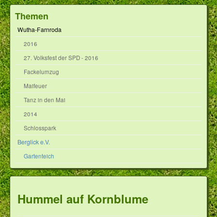
Themen
Wutha-Farnroda
2016
27. Volksfest der SPD - 2016
Fackelumzug
Maifeuer
Tanz in den Mai
2014
Schlosspark
Berglick e.V.
Gartenteich
Hummel auf Kornblume