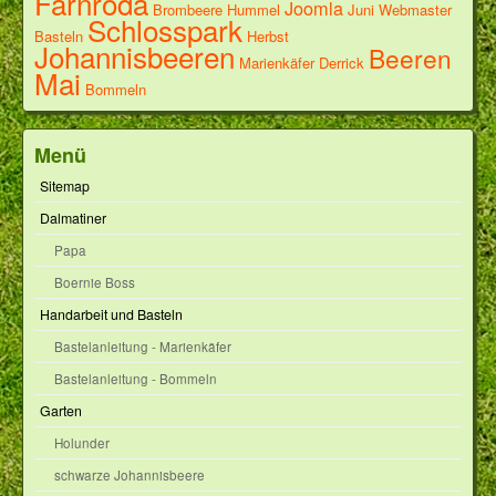
Farnroda
Joomla
Brombeere
Hummel
Juni
Webmaster
Schlosspark
Basteln
Herbst
Johannisbeeren
Beeren
Marienkäfer
Derrick
Mai
Bommeln
Menü
Sitemap
Dalmatiner
Papa
Boernie Boss
Handarbeit und Basteln
Bastelanleitung - Marienkäfer
Bastelanleitung - Bommeln
Garten
Holunder
schwarze Johannisbeere