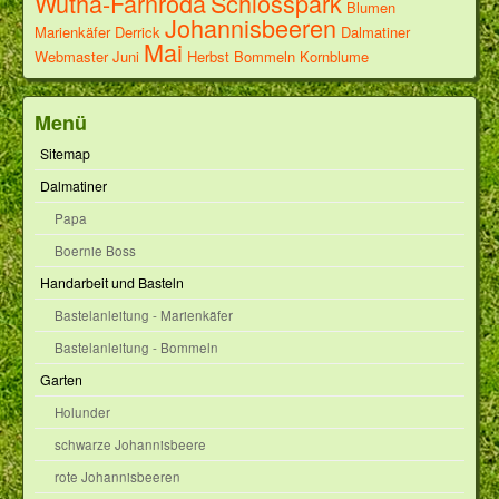
Wutha-Farnroda
Schlosspark
Blumen
Johannisbeeren
Marienkäfer
Derrick
Dalmatiner
Mai
Webmaster
Juni
Herbst
Bommeln
Kornblume
Menü
Sitemap
Dalmatiner
Papa
Boernie Boss
Handarbeit und Basteln
Bastelanleitung - Marienkäfer
Bastelanleitung - Bommeln
Garten
Holunder
schwarze Johannisbeere
rote Johannisbeeren