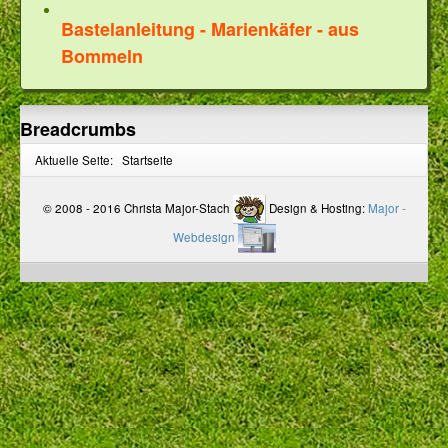
Bastelanleitung - Marienkäfer - aus
Bommeln
Breadcrumbs
Aktuelle Seite:
Startseite
© 2008 - 2016 Christa Major-Stach
Design & Hosting:
Major -
Webdesign