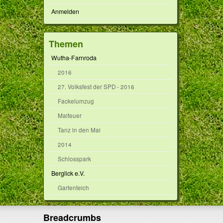
Anmelden
Themen
Wutha-Farnroda
2016
27. Volksfest der SPD - 2016
Fackelumzug
Maifeuer
Tanz in den Mai
2014
Schlosspark
Berglick e.V.
Gartenteich
Breadcrumbs