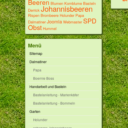
Beeren
Blumen
Kornblume
Basteln
Johannisbeeren
Derrick
Rispen
Brombeere
Holunder
Papa
SPD
Joomla
Dalmatiner
Webmaster
Obst
Hummel
Menü
Sitemap
Dalmatiner
Papa
Boernie Boss
Handarbeit und Basteln
Bastelanleitung - Marienkäfer
Bastelanleitung - Bommeln
Garten
Holunder