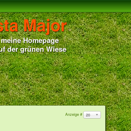
sta Major
ue meine Homepage
uf der grünen Wiese
Anzeige #
20