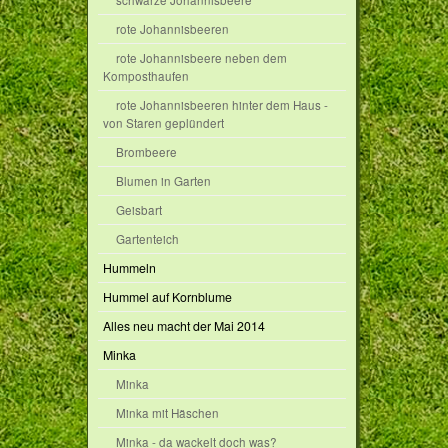
schwarze Johannisbeere
rote Johannisbeeren
rote Johannisbeere neben dem
Komposthaufen
rote Johannisbeeren hinter dem Haus -
von Staren geplündert
Brombeere
Blumen in Garten
Geisbart
Gartenteich
Hummeln
Hummel auf Kornblume
Alles neu macht der Mai 2014
Minka
Minka
Minka mit Häschen
Minka - da wackelt doch was?