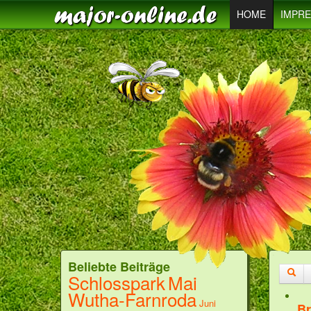
HOME
IMPR
Beliebte Beiträge
Schlosspark
Mai
Wutha-Farnroda
Juni
B