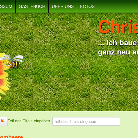
ESSUM
GÄSTEBUCH
ÜBER UNS
FOTOS
Chri
... ich ba
ganz neu a
Teil des Titels eingeben
rombeere