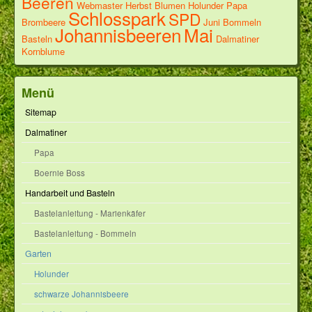
Beeren
Webmaster
Herbst
Blumen
Holunder
Papa
Schlosspark
SPD
Brombeere
Juni
Bommeln
Johannisbeeren
Mai
Basteln
Dalmatiner
Kornblume
Menü
Sitemap
Dalmatiner
Papa
Boernie Boss
Handarbeit und Basteln
Bastelanleitung - Marienkäfer
Bastelanleitung - Bommeln
Garten
Holunder
schwarze Johannisbeere