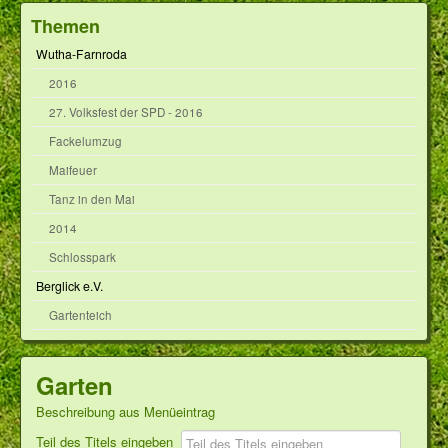
Themen
Wutha-Farnroda
2016
27. Volksfest der SPD - 2016
Fackelumzug
Maifeuer
Tanz in den Mai
2014
Schlosspark
Berglick e.V.
Gartenteich
Garten
Beschreibung aus Menüeintrag
Teil des Titels eingeben