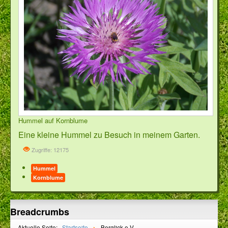
Hummel auf Kornblume
Eine kleine Hummel zu Besuch in meinem Garten.
Zugriffe: 12175
Hummel
Kornblume
Breadcrumbs
Aktuelle Seite:
Startseite
Berglick e.V.