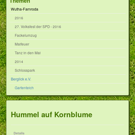
Themen
Wutha-Farnroda
2016
27. Volksfest der SPD - 2016
Fackelumzug
Maifeuer
Tanz in den Mai
2014
Schlosspark
Berglick e.V.
Gartenteich
Hummel auf Kornblume
Details