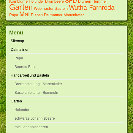
SPD
Kornblume
Holunder
Brombeere
Blumen
Hummel
Garten
Wutha-Farnroda
Webmaster
Basteln
Mai
Papa
Rispen
Dalmatiner
Marienkäfer
Menü
Sitemap
Dalmatiner
Papa
Boernie Boss
Handarbeit und Basteln
Bastelanleitung - Marienkäfer
Bastelanleitung - Bommeln
Garten
Holunder
schwarze Johannisbeere
rote Johannisbeeren