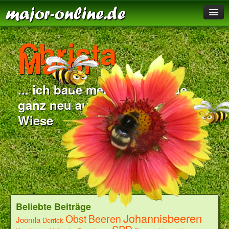
HOME
Christa
Major
IMPRESSUM
GÄSTEBUCH
... ich baue meine Homepage
ÜBER UNS
ganz neu auf der grünen
FOTOS
Wiese
Beliebte Beiträge
Johannisbeeren
Obst
Beeren
Joomla
Derrick