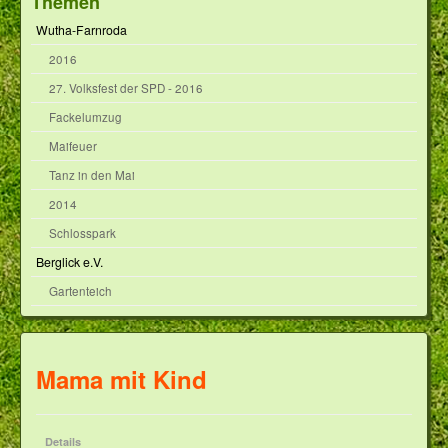
Themen
Wutha-Farnroda
2016
27. Volksfest der SPD - 2016
Fackelumzug
Maifeuer
Tanz in den Mai
2014
Schlosspark
Berglick e.V.
Gartenteich
Mama mit Kind
Details