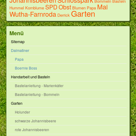
Bommeln
Basteln
Mai
SPD
Obst
Hummel
Kornblume
Blumen
Papa
Garten
Wutha-Farnroda
Derrick
Menü
Sitemap
Dalmatiner
Papa
Boernie Boss
Handarbeit und Basteln
Bastelanleitung - Marienkäfer
Bastelanleitung - Bommeln
Garten
Holunder
schwarze Johannisbeere
rote Johannisbeeren