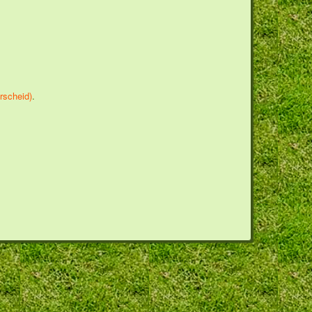
rscheid)
.