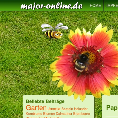
HOME
IMPR
Beliebte Beiträge
Garten
Pap
Joomla
Basteln
Holunder
Kornblume
Blumen
Dalmatiner
Brombeere