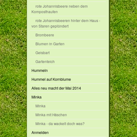
rote Johannisbeere neben dem
Komposthaufen
rote Johannisbeeren hinter dem Haus -
von Staren geplündert
Brombeere
Blumen in Garten
Geisbart
Gartenteich
Hummeln
Hummel auf Kornblume
Alles neu macht der Mai 2014
Minka
Minka
Minka mit Häschen
Minka - da wackelt doch was?
Anmelden