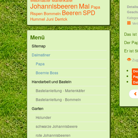
Webmaster
Marienkäfer
Johannisbeeren
Mai
Papa
Details
Beeren
SPD
Gesch
Rispen
Bommeln
Katego
Hummel
Juni
Derrick
Verö
Das ist
Menü
Der Pap
Sitemap
Er ist 
Dalmatiner
Zug
Papa
Der
Boernie Boss
Pa
Handarbeit und Basteln
Da
Bastelanleitung - Marienkäfer
Bastelanleitung - Bommeln
Garten
Holunder
schwarze Johannisbeere
rote Johannisbeeren