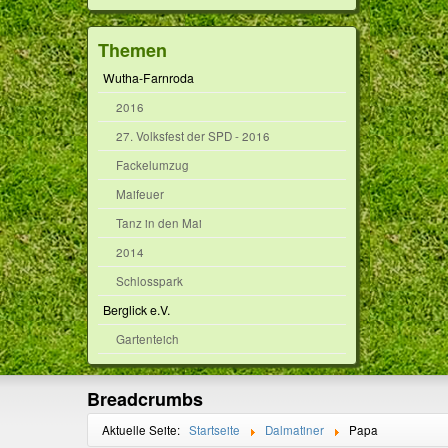
Themen
Wutha-Farnroda
2016
27. Volksfest der SPD - 2016
Fackelumzug
Maifeuer
Tanz in den Mai
2014
Schlosspark
Berglick e.V.
Gartenteich
Breadcrumbs
Aktuelle Seite:
Startseite
Dalmatiner
Papa