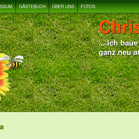
ESSUM
GÄSTEBUCH
ÜBER UNS
FOTOS
Chri
... ich ba
ganz neu a
a