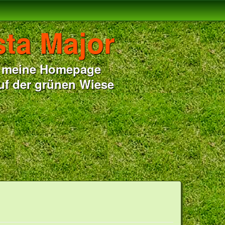
sta Major
ue meine Homepage
uf der grünen Wiese